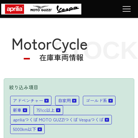
Top
トップページ
MotorCycle
STOCK
Motorcycle
車両販売
在庫車両情報
News
ニュース
Company
ショップ情報
絞り込み項目
Contact
LIST
アドベンチャー
自家用
ゴールド系
お問い合わせ
新車
751cc以上
apriliaつくば MOTO GUZZIつくば Vespaつくば
5000km以下