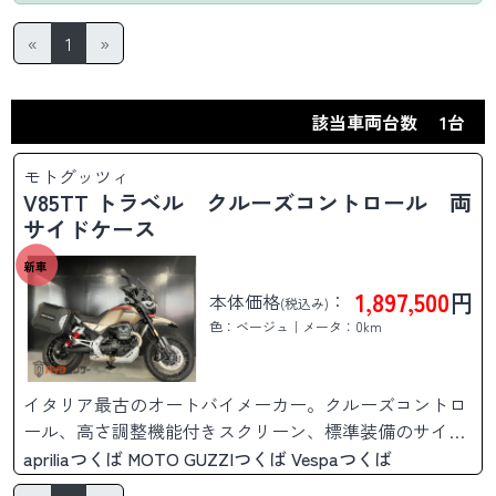
«
1
»
該当車両台数
1台
モトグッツィ
V85TT トラベル クルーズコントロール 両
サイドケース
新車
1,897,500
円
本体価格
：
(税込み)
色：ベージュ｜メータ：0km
イタリア最古のオートバイメーカー。クルーズコントロ
ール、高さ調整機能付きスクリーン、標準装備のサイド
ケース等、そのままロングツーリングに出かけられま
apriliaつくば MOTO GUZZIつくば Vespaつくば
す。