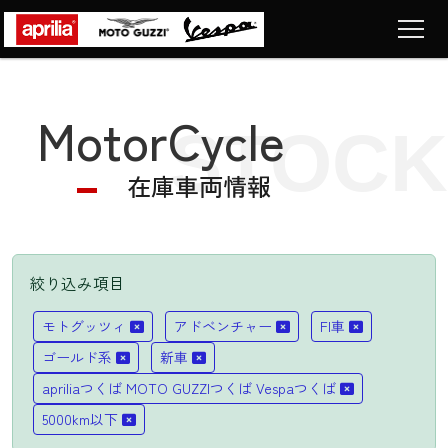
Top
トップページ
MotorCycle
STOCK
Motorcycle
車両販売
在庫車両情報
News
ニュース
Company
ショップ情報
絞り込み項目
Contact
LIST
モトグッツィ
アドベンチャー
FI車
お問い合わせ
ゴールド系
新車
apriliaつくば MOTO GUZZIつくば Vespaつくば
5000km以下