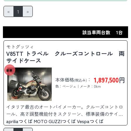
«
1
»
該当車両台数
1台
モトグッツィ
V85TT トラベル クルーズコントロール 両
サイドケース
新車
1,897,500
円
本体価格
：
(税込み)
色：ベージュ｜メータ：0km
イタリア最古のオートバイメーカー。クルーズコントロ
ール、高さ調整機能付きスクリーン、標準装備のサイド
ケース等、そのままロングツーリングに出かけられま
apriliaつくば MOTO GUZZIつくば Vespaつくば
す。