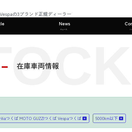
I・Vespaの3ブランド正規ディーラー
le
News
Co
ニュース
シ
TOCK
在庫車両情報
riliaつくば MOTO GUZZIつくば Vespaつくば
5000km以下