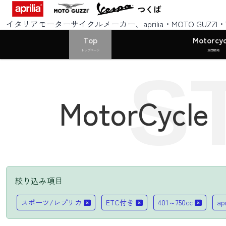
つくば
イタリアモーターサイクルメーカー、aprilia・MOTO GUZZ
Top
Motorcyc
トップページ
車両販売
S
MotorCycle
絞り込み項目
スポーツ/レプリカ
ETC付き
401～750cc
ap