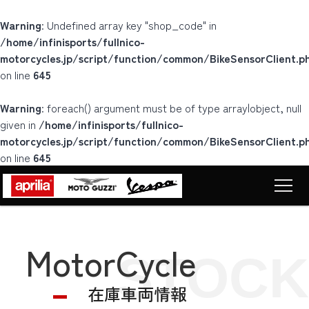
Warning
: Undefined array key "shop_code" in
/home/infinisports/fullnico-
motorcycles.jp/script/function/common/BikeSensorClient.p
on line
645
Warning
: foreach() argument must be of type array|object, null
given in
/home/infinisports/fullnico-
motorcycles.jp/script/function/common/BikeSensorClient.p
on line
645
Top
トップページ
MotorCycle
STOCK
Motorcycle
車両販売
在庫車両情報
News
ニュース