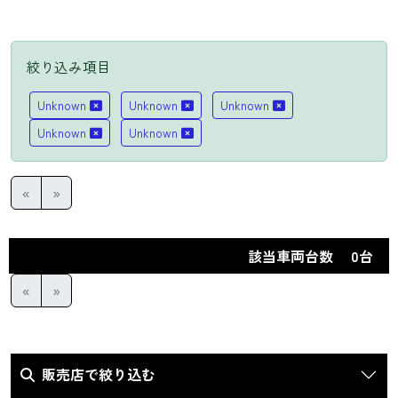
Company
ショップ情報
絞り込み項目
Contact
LIST
Unknown
Unknown
お問い合わせ
Unknown
Unknown
Unknown
«
»
該当車両台数
0台
«
»
販売店で絞り込む