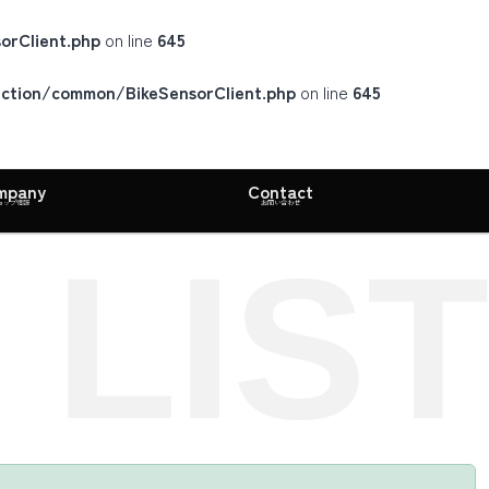
orClient.php
on line
645
unction/common/BikeSensorClient.php
on line
645
mpany
Contact
ョップ情報
お問い合わせ
 LIST