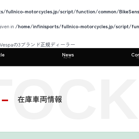
ts/fullnico-motorcycles.jp/script/function/common/BikeSens
given in
/home/infinisports/fullnico-motorcycles.jp/script/f
I・Vespaの3ブランド正規ディーラー
le
News
Co
ニュース
シ
TOCK
在庫車両情報