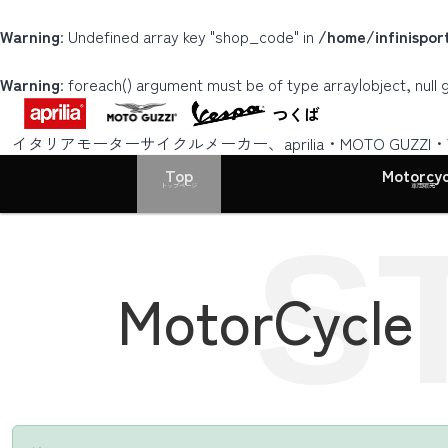
Warning
: Undefined array key "shop_code" in
/home/infinispor
Warning
: foreach() argument must be of type array|object, null 
つくば
イタリアモーターサイクルメーカー、aprilia・MOTO GUZZ
Top
Motorcyc
トップページ
車両販売
S
MotorCycle