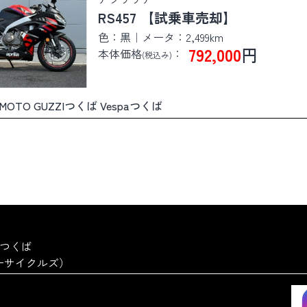
RS457 【試乗車売却】
色：黒｜メータ：2,499km
792,000
円
本体価格
：
(税込み)
ば MOTO GUZZIつくば Vespaつくば
a つくば
ーターサイクルズ）