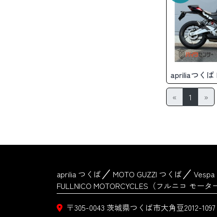
apriliaつく
«
1
»
aprilia つくば
MOTO GUZZI つくば
Vesp
FULLNICO MOTORCYCLES（フルニコ モ
〒305-0043
茨城県つくば市大角豆2012-1097