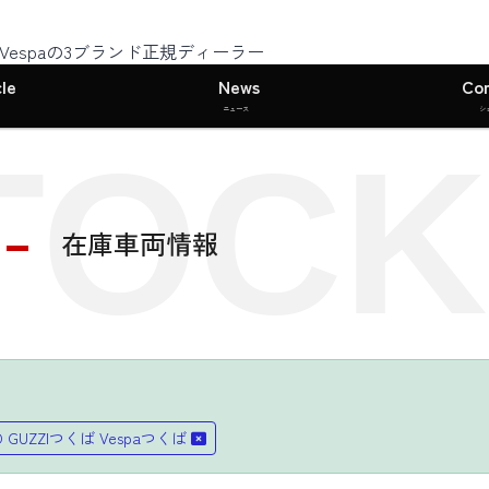
I・Vespaの3ブランド正規ディーラー
le
News
Co
ニュース
シ
TOCK
在庫車両情報
TO GUZZIつくば Vespaつくば