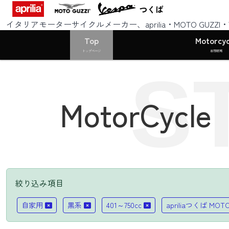
つくば
イタリアモーターサイクルメーカー、aprilia・MOTO GUZZ
Top
Motorcyc
トップページ
車両販売
S
MotorCycle
絞り込み項目
自家用
黒系
401～750cc
apriliaつくば MO