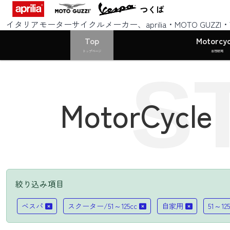
つくば
イタリアモーターサイクルメーカー、aprilia・MOTO GUZZ
Top
Motorcyc
トップページ
車両販売
S
MotorCycle
絞り込み項目
ベスパ
スクーター/51～125cc
自家用
51～125