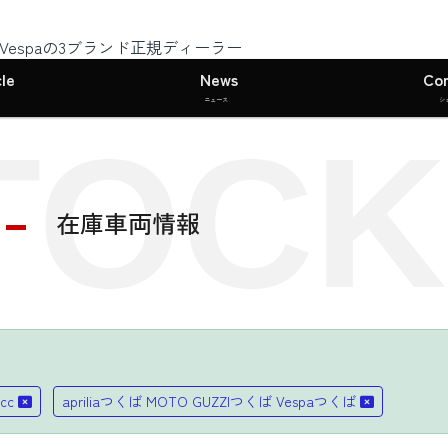
I・Vespaの3ブランド正規ディーラー
le
News
Co
ニュース
シ
TOCK
在庫車両情報
cc
apriliaつくば MOTO GUZZIつくば Vespaつくば