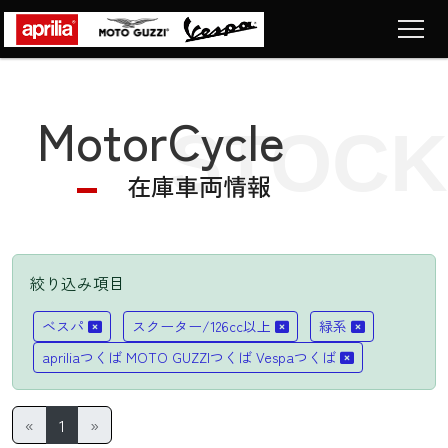
Top
トップページ
MotorCycle
STOCK
Motorcycle
車両販売
在庫車両情報
News
ニュース
Company
ショップ情報
絞り込み項目
Contact
LIST
ベスパ
スクーター/126cc以上
緑系
お問い合わせ
apriliaつくば MOTO GUZZIつくば Vespaつくば
«
1
»