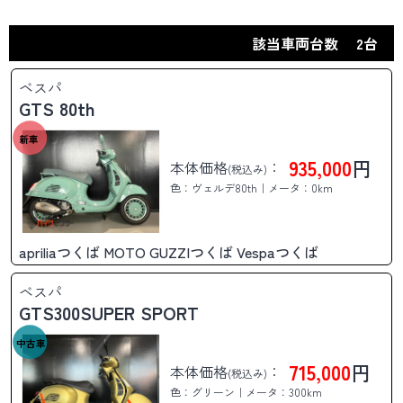
該当車両台数
2台
ベスパ
GTS 80th
新車
935,000
円
本体価格
：
(税込み)
色：ヴェルデ80th｜メータ：0km
apriliaつくば MOTO GUZZIつくば Vespaつくば
ベスパ
GTS300SUPER SPORT
中古車
715,000
円
本体価格
：
(税込み)
色：グリーン｜メータ：300km