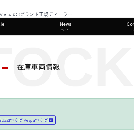
I・Vespaの3ブランド正規ディーラー
le
News
Co
ニュース
シ
TOCK
在庫車両情報
 GUZZIつくば Vespaつくば