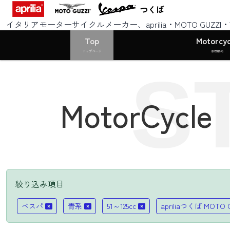
つくば
イタリアモーターサイクルメーカー、aprilia・MOTO GUZZ
Top
Motorcyc
トップページ
車両販売
S
MotorCycle
絞り込み項目
ベスパ
青系
51～125cc
apriliaつくば MOTO