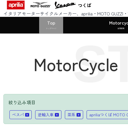
つくば
イタリアモーターサイクルメーカー、aprilia・MOTO GUZZ
Top
Motorcyc
トップページ
車両販売
S
MotorCycle
絞り込み項目
ベスパ
逆輸入車
茶系
apriliaつくば MOTO