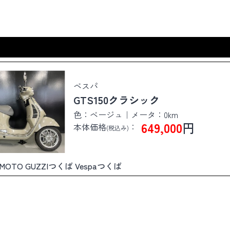
ベスパ
GTS150クラシック
色：ベージュ｜メータ：0km
649,000
円
本体価格
：
(税込み)
ば MOTO GUZZIつくば Vespaつくば