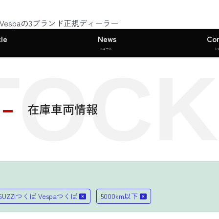
I・Vespaの3ブランド正規ディーラー
le
News
Co
ニュース
シ
TOCK
在庫車両情報
 GUZZIつくば Vespaつくば
5000km以下