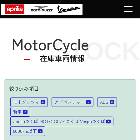
Top
トップページ
MotorCycle
STOCK
Motorcycle
車両販売
在庫車両情報
News
ニュース
Company
ショップ情報
絞り込み項目
Contact
LIST
モトグッツィ
アドベンチャー
ABS
お問い合わせ
新車
apriliaつくば MOTO GUZZIつくば Vespaつくば
5000km以下