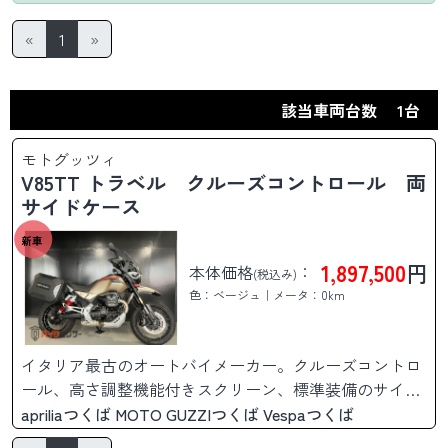
«
1
»
該当車両台数
1台
モトグッツィ
V85TT トラベル クルーズコントロール 両
サイドケース
新車
1,897,500
円
本体価格
：
(税込み)
色：ベージュ｜メータ：0km
イタリア最古のオートバイメーカー。クルーズコントロ
ール、高さ調整機能付きスクリーン、標準装備のサイド
ケース等、そのままロングツーリングに出かけられま
apriliaつくば MOTO GUZZIつくば Vespaつくば
す。