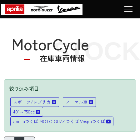
Top
トップページ
MotorCycle
STOCK
Motorcycle
車両販売
在庫車両情報
News
ニュース
Company
ショップ情報
絞り込み項目
Contact
LIST
スポーツ/レプリカ
ノーマル車
お問い合わせ
401～750cc
apriliaつくば MOTO GUZZIつくば Vespaつくば