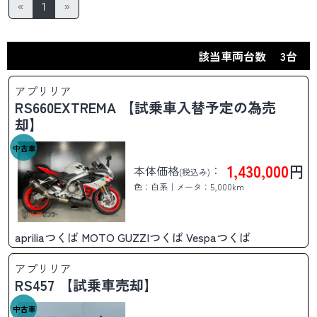
«
1
»
該当車両台数
3台
アプリリア
RS660EXTREMA 【試乗車入替予定の為売
却】
中古車
1,430,000
円
本体価格
：
(税込み)
色：白系｜メータ：5,000km
apriliaつくば MOTO GUZZIつくば Vespaつくば
アプリリア
RS457 【試乗車売却】
中古車