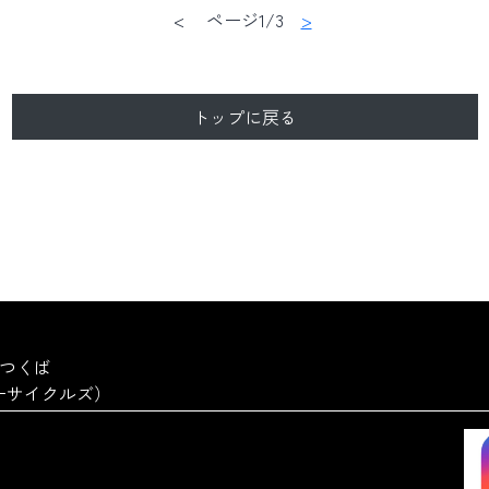
< ページ1/3
>
トップに戻る
a つくば
ーターサイクルズ）