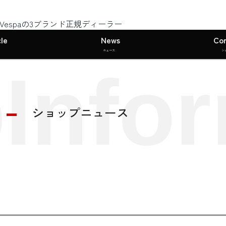
I・Vespaの3ブランド正規ディーラー
le
News
Co
ニュース
シ
Infor
ショップニュース