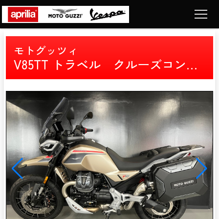
Top
モトグッツィ
トップページ
V85TT トラベル クルーズコントロール 両サイドケース
Motorcycle
車両販売
News
ニュース
Company
ショップ情報
Contact
お問い合わせ