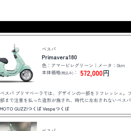
ベスパ
Primavera180
色：アマービレグリーン｜メータ：0km
572,000
円
本体価格
：
(税込み)
新型ベスパ プリマベーラでは、デザインの一部をリフレッシュ
部まで注意を払った造形が施され、時代に左右されないベスパ
ます。
ば MOTO GUZZIつくば Vespaつくば
ベスパ