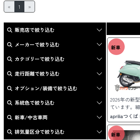
«
1
»
販売店で絞り込む
メーカーで絞り込む
新車
カテゴリーで絞り込む
走行距離で絞り込む
オプション/装備で絞り込む
2026年の
系統色で絞り込む
ています。細
らに高めてい
apriliaつく
新車/中古車両
排気量区分で絞り込む
新車