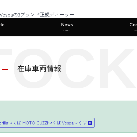
I・Vespaの3ブランド正規ディーラー
le
News
Co
ニュース
シ
TOCK
在庫車両情報
priliaつくば MOTO GUZZIつくば Vespaつくば