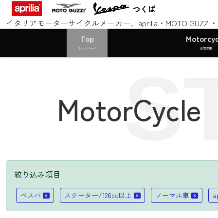
つくば
イタリアモーターサイクルメーカー、aprilia・MOTO GUZZ
Top
Motorcyc
トップページ
車両販売
S
MotorCycle
絞り込み項目
ベスパ
スクーター/126cc以上
ノーマル車
a