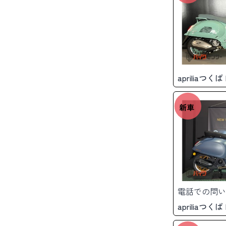
apriliaつく
新車
電話での問い
apriliaつく