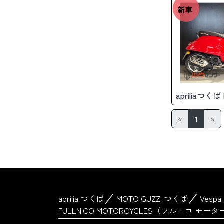
新車
apriliaつく
«
1
»
aprilia つくば
MOTO GUZZI つくば
Vesp
FULLNICO MOTORCYCLES（フルニコ モ