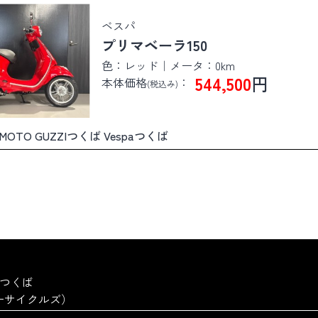
ベスパ
プリマベーラ150
色：レッド｜メータ：0km
544,500
円
本体価格
：
(税込み)
ば MOTO GUZZIつくば Vespaつくば
a つくば
ーターサイクルズ）