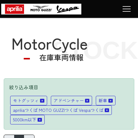
Top
トップページ
MotorCycle
STOCK
Motorcycle
車両販売
在庫車両情報
News
ニュース
Company
ショップ情報
絞り込み項目
Contact
LIST
モトグッツィ
アドベンチャー
新車
お問い合わせ
apriliaつくば MOTO GUZZIつくば Vespaつくば
5000km以下