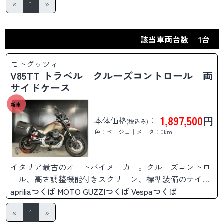
«
1
»
該当車両台数
1台
モトグッツィ
V85TT トラベル クルーズコントロール 両
サイドケース
新車
1,897,500
円
本体価格
：
(税込み)
色：ベージュ｜メータ：0km
イタリア最古のオートバイメーカー。クルーズコントロ
ール、高さ調整機能付きスクリーン、標準装備のサイド
ケース等、そのままロングツーリングに出かけられま
apriliaつくば MOTO GUZZIつくば Vespaつくば
す。
«
1
»