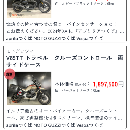
色：ルピードブラック｜メータ：0km
電話での問い合わせの際は「バイクセンサーを見た！」
とお伝えください。2024年9月に『アプリリアつくば』
『モトグッツィつくば』『ベスパつくば』が茨城県つく
apriliaつくば MOTO GUZZIつくば Vespaつくば
ば市大角豆（ささぎ）にaprilia MOTO GUZZI Vespaの
モトグッツィ
正規取扱ディーラーとしてオープンしました。車両の販
V85TT トラベル クルーズコントロール 両
売、修理、車検等を通じて皆様のより良いオートバイラ
サイドケース
イフのお手伝いができればと思いますので、聞いてみた
い事等あれば是非お問合せください。
新車
1,897,500
円
本体価格
：
(税込み)
色：ベージュ｜メータ：0km
イタリア最古のオートバイメーカー。クルーズコントロ
ール、高さ調整機能付きスクリーン、標準装備のサイド
ケース等、そのままロングツーリングに出かけられま
apriliaつくば MOTO GUZZIつくば Vespaつくば