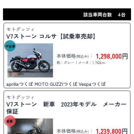
該当車両台数
4台
モトグッツィ
V7ストーン コルサ【試乗車売却】
中古車
1,298,000
円
本体価格
：
(税込み)
色：グレー｜メータ：1,762km
apriliaつくば MOTO GUZZIつくば Vespaつくば
モトグッツィ
V7ストーン 新車 2023年モデル メーカー
保証
新車
1,239,800
円
本体価格
：
(税込み)