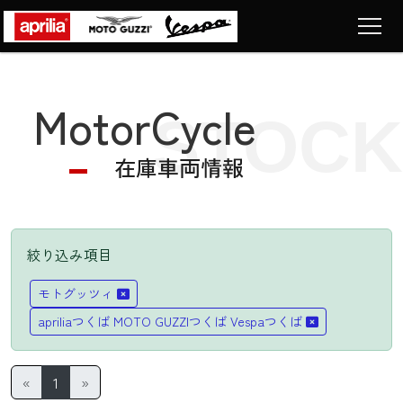
Top
トップページ
MotorCycle
STOCK
Motorcycle
車両販売
在庫車両情報
News
ニュース
Company
ショップ情報
絞り込み項目
Contact
LIST
モトグッツィ
お問い合わせ
apriliaつくば MOTO GUZZIつくば Vespaつくば
«
1
»