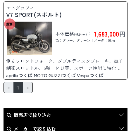
す。
モトグッツィ
V7 SPORT(スポルト)
新車
1,683,000
円
本体価格
：
(税込み)
色：グレー、グリーン｜メータ：0km
倒立フロントフォーク、ダブルディスクブレーキ、電子
制御スロットル、6軸ＩＭＵ等、スポーツ性能に特化し
た仕様です。
apriliaつくば MOTO GUZZIつくば Vespaつくば
«
1
»
販売店で絞り込む
メーカーで絞り込む